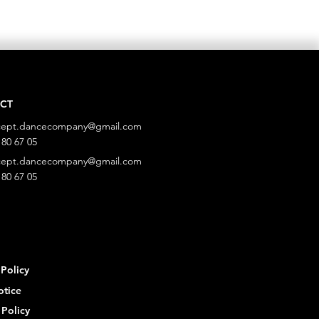
CT
cept.dancecompany@gmail.com
 80 67 05
cept.dancecompany@gmail.com
 80 67 05
 Policy
otice
Policy