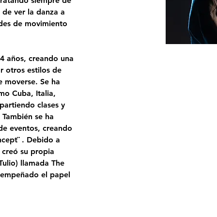
 tratando siempre de 
 de ver la danza a 
ades de movimiento 
4 años, creando una 
 otros estilos de 
e moverse. Se ha 
o Cuba, Italia, 
partiendo clases y 
. También se ha 
de eventos, creando 
ncept¨ . Debido a 
 creó su propia 
Tulio) llamada The 
sempeñado el papel 