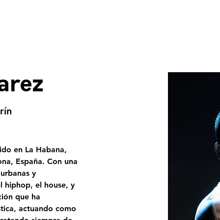
Producciones
Formacio
arez
rín
cido en La Habana, 
ona, España. Con una 
 urbanas y 
 hiphop, el house, y 
ión que ha 
stica, actuando como 