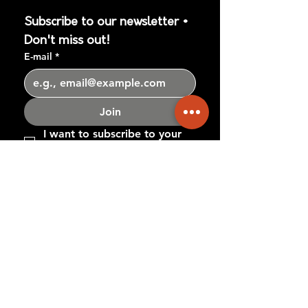
Subscribe to our newsletter • 
Don't miss out!
E-mail
*
Join
I want to subscribe to your 
mailing list.
*
CONTACT
theconcept.dancecompany@gmail.com
+34 644 80 67 05
theconcept.dancecompany@gmail.com
+34 644 80 67 05